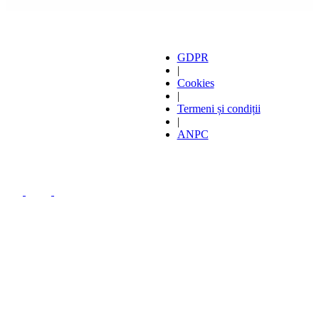
GDPR
|
Cookies
|
Termeni și condiții
|
ANPC