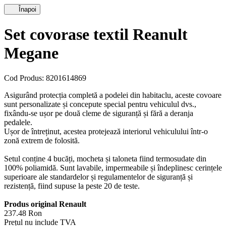
Înapoi
Set covorase textil Reanult
Megane
Cod Produs: 8201614869
Asigurând protecția completă a podelei din habitaclu, aceste covoare
sunt personalizate și concepute special pentru vehiculul dvs.,
fixându-se ușor pe două cleme de siguranță și fără a deranja
pedalele.
Ușor de întreținut, acestea protejează interiorul vehiculului într-o
zonă extrem de folosită.
Setul conține 4 bucăți, mocheta și taloneta fiind termosudate din
100% poliamidă. Sunt lavabile, impermeabile și îndeplinesc cerințele
superioare ale standardelor și regulamentelor de siguranță și
rezistență, fiind supuse la peste 20 de teste.
Produs original Renault
237.48 Ron
Prețul nu include TVA